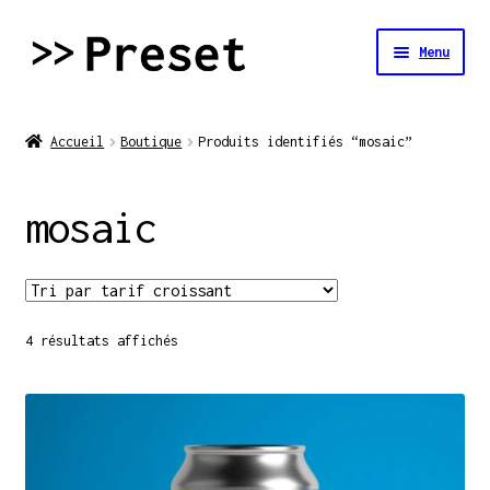
Aller
Aller
Menu
à
au
la
contenu
Accueil
navigation
Accueil
Boutique
Produits identifiés “mosaic”
La brasserie
mosaic
Tireuse à bière
Boutique
Trié
4 résultats affichés
Contact
par
prix
croissant