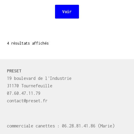
Voir
Trié
4 résultats affichés
par
prix
croissant
PRESET
19 boulevard de l'Industrie
31170 Tournefeuille
07.60.47.11.79
contact@preset.fr
commerciale canettes : 06.28.81.41.86 (Marie)