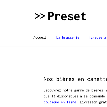
Aller
Aller
à
au
la
contenu
navigation
Accueil
La brasserie
Tireuse à
Nos bières en canett
Découvrez notre gamme de bières h
que !) disponibles à la commande 
boutique en ligne
. Livraison grat