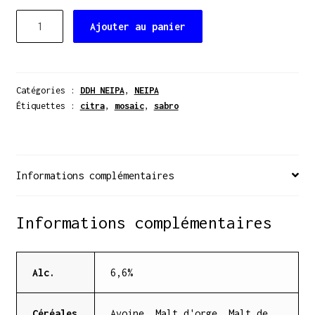
quantité
Ajouter au panier
de
Panic
–
DDH
Catégories :
DDH NEIPA
,
NEIPA
NEIPA
Étiquettes :
citra
,
mosaic
,
sabro
–
Canette
44cl
Informations complémentaires
Informations complémentaires
Alc.
6,6%
Céréales
Avoine, Malt d'orge, Malt de