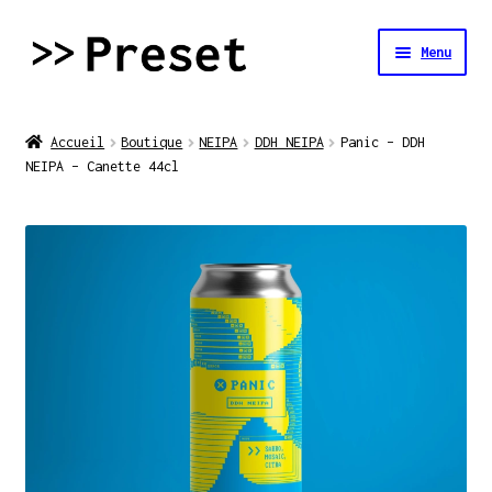
Aller
Aller
Menu
à
au
la
contenu
Accueil
navigation
Accueil
Boutique
NEIPA
DDH NEIPA
Panic – DDH
NEIPA – Canette 44cl
La brasserie
Tireuse à bière
Boutique
Contact