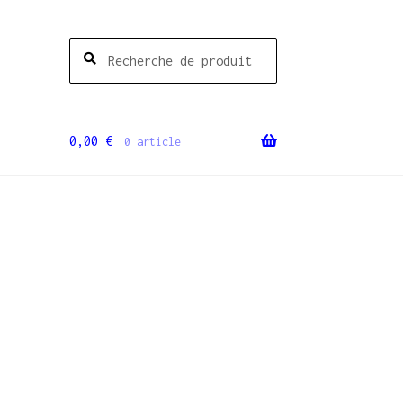
Recherche
Recherche
pour :
0,00
€
0 article