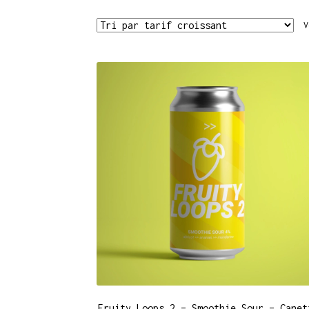
V
Fruity Loops 2 – Smoothie Sour – Canet