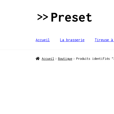
Aller
Aller
à
au
la
contenu
navigation
Accueil
La brasserie
Tireuse à
Accueil
Boutique
Produits identifiés “